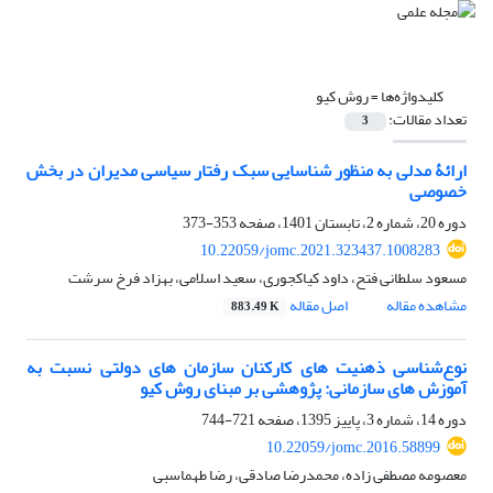
کلیدواژه‌ها =
روش کیو
تعداد مقالات:
3
ارائۀ مدلی به منظور شناسایی سبک رفتار سیاسی مدیران در بخش
خصوصی
دوره 20، شماره 2، تابستان 1401، صفحه
353-373
10.22059/jomc.2021.323437.1008283
مسعود سلطانی فتح، داود کیاکجوری، سعید اسلامی، بهزاد فرخ سرشت
مشاهده مقاله
اصل مقاله
883.49 K
نوع‌شناسی ذهنیت های کارکنان سازمان های دولتی نسبت به
آموزش های سازمانی: پژوهشی بر مبنای روش کیو
دوره 14، شماره 3، پاییز 1395، صفحه
721-744
10.22059/jomc.2016.58899
معصومه مصطفی زاده، محمدرضا صادقی، رضا طهماسبی