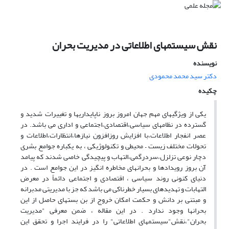
نقش سیستمهای اطلاعاتی در مدیریت بحران
نویسنده
دکتر سید محمد محمودی
چکیده
یکی از ویژگیهای مهم جهان امروز بروز ناپایداریها و تغییرات شدید و
گسترده در نظامهای سیاسی،اقتصادی،اجتماعی و اداری می باشد. در
عصر انفجار اطلاعات،با افزایش روزافزون نیازها،انتظارات،اطلاعات و
تحولات مختلف زیست – محیطی و تکنولوژیکی ، به یکباره جوامع بشری
دچار نوعی تزلزل،سردرگمی،التهاب و پیچیدگی خاصی شدند که پیامد
آن بروز رویدادها و بحرانهای مخاطره انگیز در این جوامع است . در
دنیای کنونی روند سیاسی ، اقتصادی و اجتماعی دائماً در معرض
التهابات و تهدیدهای بسیار خطرناکی می باشد که جز با مدیریتی مدبرانه
و مبتنی بر دانش و حکمت امکان خروج از بن بستهای حاصل از این
بحرانها وجود ندارد . در این مقاله ، ضمن معرفی "مدیریت
بحران"،نقش"سیستمهای اطلاعاتی" را در فرایند اجرا و تحقق این