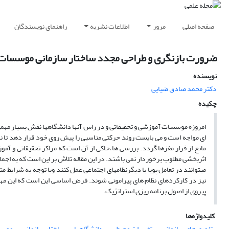
صفحه اصلی
مرور
اطلاعات نشریه
راهنمای نویسندگان
ضرورت بازنگری و طراحی مجدد ساختار سازمانی موسسات
نویسنده
دکتر محمد صادق ضیایی
چکیده
امروزه موسسات آموزشی و تحقیقاتی و در راس آنها دانشگاهها نقش بسیار مهمی د
ای مواجه است و می بایست روند حرکتی مناسبی را پیش روی خود قرار دهد تا نس
مانع از فرار مغزها گردد. بررسی ها،حاکی از آن است که مراکز تحقیقاتی و آموز
اثربخشی مطلوب برخوردار نمی باشند. در این مقاله تلاش بر این است که به ا
میتوانند در تعامل پویا با دیگرنظامهای اجتماعی عمل کنند وبا توجه به شرایط م
نیز در کارکردهای نظام های پیرامونی شوند. فرض اساسی این است که این مهم
پیروی از اصول برنامه ریزی استراتژیک.
کلیدواژه‌ها
تئوری های سازمانی
تغییرات محیطی
دانشگاهها
ساختار سازمانی
موسس