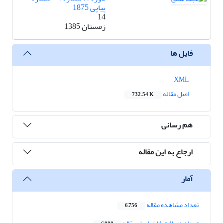
پیاپی 1875
14
زمستان 1385
فایل ها
XML
اصل مقاله
732.54 K
هم رسانی
ارجاع به این مقاله
آمار
تعداد مشاهده مقاله
6,756