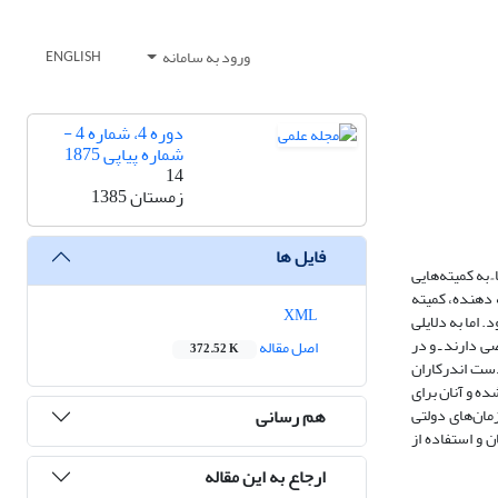
ورود به سامانه
ENGLISH
دوره 4، شماره 4 -
شماره پیاپی 1875
14
زمستان 1385
فایل ها
 به کمیته‌هایی
 دهنده، کمیته
XML
 اما به دلایلی
 دارند ـ و در
اصل مقاله
372.52 K
نهادها با چالش‌ها و ایرادها و موانعی روبه‌رو هستند. بنابراین، در این پژوهش، نظرات 4 گروه از دست اندرکاران
ده و آنان برای
هم رسانی
زمان‌های دولتی
ن و استفاده از
ارجاع به این مقاله