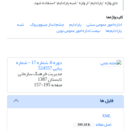
جای واژه "پارادایم" از وازه "شبه پارادایم" استفاده شود.
کلیدواژه‌ها
اداره امور عمومی سنتی
پارادایم
چشم انداز مینووبروک.
شبه
پارادایم ها
نهضت اداره امور عمومی نوین
دوره 6، شماره 17 - شماره
پیاپی 524557
مدیریت فرهنگ سازمانی
تابستان 1387
صفحه
157-195
فایل ها
XML
اصل مقاله
399.18 K