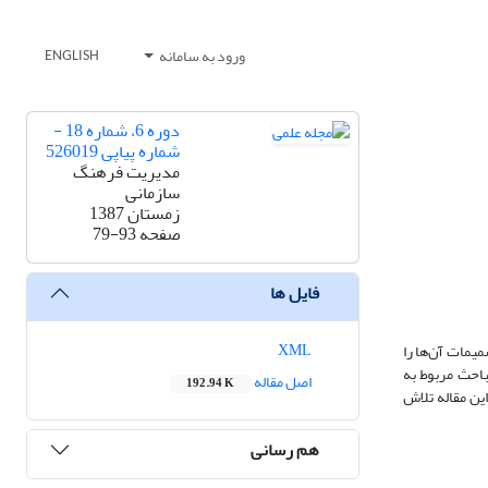
ورود به سامانه
ENGLISH
دوره 6، شماره 18 -
شماره پیاپی 526019
مدیریت فرهنگ
سازمانی
زمستان 1387
صفحه
79-93
فایل ها
XML
یمات آن‌ها را
باحث مربوط به
اصل مقاله
192.94 K
ین مقاله تلاش
هم رسانی