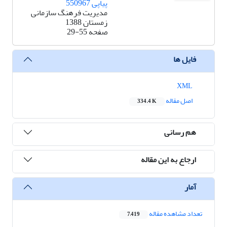
پیاپی 550967
مدیریت فرهنگ سازمانی
زمستان 1388
صفحه
29-55
فایل ها
XML
اصل مقاله
334.4 K
هم رسانی
ارجاع به این مقاله
آمار
تعداد مشاهده مقاله
7,419