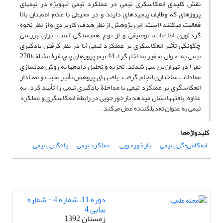
نقش کلیدی انعکاس­گری تیمی در عملکرد تیمی (به­ویژه در تیم­های
پروژه­ای که وظایف پیچیده­ای دارند و در محیطی با عدم اطمینان بالا
فعالیت می­کنند) است. این پژوهش از نظر هدف، کاربردی و از نظر نحوة
گردآوری اطلاعات، توصیفی و از نوع همبستگی است. برای بررسی
چگونگی تأثیر انعکاس­گری بر عملکرد تیمی (با در نظر گرفتن یادگیری
تیمی به عنوان متغیر مداخله­گر)، 44 تیم پروژه­ای پنج‌نفرۀ مختلف(220
نفر) در تهران بررسی شدند. تجزیه و تحلیل داده­ها به روش مدل­سازی
معادلات ساختاری انجام گرفت. یافته­های پژوهش تأثیر مثبت و معنادار
انعکاس­گری بر عملکرد تیمی با مداخلة یادگیری تیمی را تأیید کرد. به
علاوه، یافته­ها نشان می­دهد بازخورجویی در رابطة انعکاس­گری و عملکرد
تیمی به عنوان تعدیل­کننده عمل می­کند.
کلیدواژه‌ها
انعکاس¬گری تیمی
بازخورجویی
عملکرد تیمی
یادگیری تیمی
دوره 11، شماره 4 - شماره
پیاپی 4
زمستان 1392