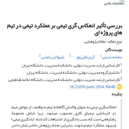
بررسی تأثیر انعکاس گری تیمی بر عملکرد تیمی در تیم
های پروژه ای
نوع مقاله : مقاله پژوهشی
نویسندگان
3
2
1
بنفشه ندیمی
آرین قلی پور
شیوا ابن یامینی
1
کارشناس ارشد مدیریت دولتی، دانشکدة مدیریت، دانشگاه تهران
2
دانشیارگروه مدیریت دولتی، دانشکدة مدیریت، دانشگاه تهران
3
کارشناس ارشد مدیریت دولتی، دانشکدة مدیریت، دانشگاه علامه طباطبایی
10.22059/jomc.2014.36640
چکیده
انعکاس­گری تیمی به عنوان واکنش آگاهانه تیم به وظایف، از عوامل مهم
در اثربخشی تیم­های کاری محسوب می­شود. زیرا شامل مجموعۀ
رفتارهایی است که سبب یادگیری از اشتباهات گذشته (یادگیری تیمی)
و بهبود عملکرد تیم می­شوند. بنابراین، هدف پژوهش حاضر نشان دادن