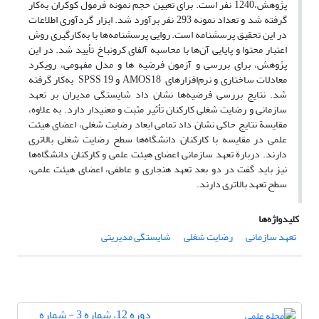
پژوهش،1240 نفر است. برای تعیین حجم نمونه فرمول کوکران به‌کار
گرفته شد و تعداد نمونه 293 نفر برآورد شد. ابزار گردآوری اطلاعات
در این تحقیق پرسشنامه است. روایی پرسشنامه‌ها با به‌کارگیری روش
اعتبار محتوا و پایایی آن‌ها با محاسبه آلفای کرونباخ تأیید شد. در این
پژوهش، برای بررسی و آزمون فرضیه­ ها و مدل مفهومی، رویکرد
معادلات ساختاری و نرم‌افزارهای AMOS18 و SPSS 19 به‌کار گرفته
شد. نتایج بررسی فرضیه‌ها نشان داد شایستگی مدیران بر تعهد
سازمانی و رضایت شغلی کارکنان تأثیر مثبت و معنی­دار دارد. به علاوه،
مقایسة نتایج حاکی نشان داد تمامی ابعاد رضایت شغلی، اعضای هیئت
علمی در مقایسه با کارکنان دانشگاه‌ها سطح رضایت شغلی بالاتری
دارند. دربارة تعهد سازمانی اعضای هیئت علمی و کارکنان دانشگاه‌ها
نیز باید گفت در دو بعد تعهد هنجاری و عاطفی، اعضای هیئت علمی،
سطح تعهد بالاتری دارند.
کلیدواژه‌ها
تعهد سازمانی
رضایت شغلی
شایستگی مدیریتی
دوره 12، شماره 3 - شماره