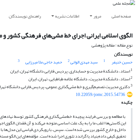
صفحه اصلی
مرور
اطلاعات نشریه
راهنمای نویسندگان
الگوی اسلامی ایرانی اجرای خط‌ مشی‌های فرهنگی کشور و م
نوع مقاله : مقاله پژوهشی
نویسندگان
3
2
1
حسین خنیفر
سید مهدی الوانی
حمید حاجی ملا میرزایی
1
استاد، دانشکدة مدیریت و حسابداری، پردیس فارابی دانشگاه تهران، ایران
2
استاد، دانشکدة مدیریت، دانشگاه علامه طباطبایی، تهران، ایران
3
دکتری مدیریت تصمیم‌گیری و خط‌ مشی‌گذاری عمومی، پردیس فارابی دانشگاه تهران
10.22059/jomc.2015.54736
چکیده
با مطالعه و بررسی فرایند پیچیدة خط‌مشی‌گذاری فرهنگی کشور توسط نهادهای
این کاستی‌ها اغلب ما را به یک علت اساسی متوجه می‌کند و آن فقدان الگوی اجر
داخل و خارج کشور بررسی شده است، سپس، با رویکردی قیاسی این مدل‌ها با ا
تحقیق کیفی داده‌بنیاد یا گراندد تئوری اجرا شده است. مؤلفه‌های این الگو مس