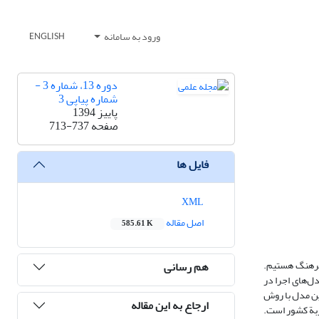
ورود به سامانه
ENGLISH
دوره 13، شماره 3 -
شماره پیاپی 3
پاییز 1394
صفحه
713-737
فایل ها
XML
اصل مقاله
585.61 K
 فرهنگ هستیم.
هم رسانی
دل‌های اجرا در
ین مدل با روش
ارجاع به این مقاله
جربة کشور است.