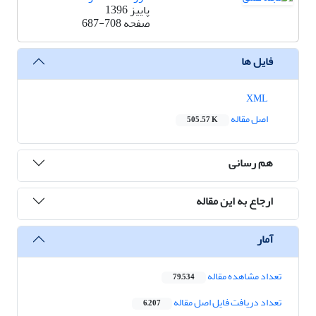
پاییز 1396
صفحه
687-708
فایل ها
XML
اصل مقاله
505.57 K
هم رسانی
ارجاع به این مقاله
آمار
تعداد مشاهده مقاله
79,534
تعداد دریافت فایل اصل مقاله
6,207