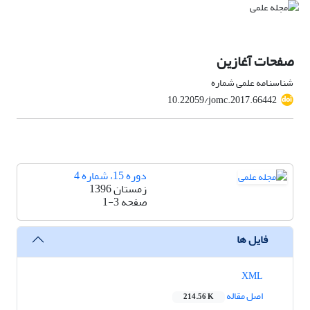
صفحات آغازین
شناسنامه علمی شماره
10.22059/jomc.2017.66442
دوره 15، شماره 4
زمستان 1396
صفحه
1-3
فایل ها
XML
اصل مقاله
214.56 K