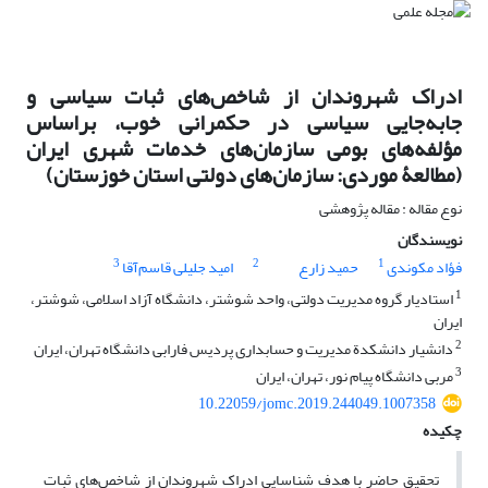
ادراک شهروندان از شاخص‌های ثبات سیاسی و
جابه‌جایی سیاسی در حکمرانی خوب، براساس
مؤلفه‌های بومی سازمان‌های خدمات شهری ایران
(مطالعۀ موردی: سازمان‌های دولتی استان خوزستان)
نوع مقاله : مقاله پژوهشی
نویسندگان
3
2
1
فؤاد مکوندی
حمید زارع
امید جلیلی قاسم‌آقا
1
استادیار گروه مدیریت دولتی، واحد شوشتر، دانشگاه آزاد اسلامی، شوشتر،
ایران
2
دانشیار دانشکدة مدیریت و حسابداری پردیس فارابی دانشگاه تهران، ایران
3
مربی دانشگاه پیام نور، تهران، ایران
10.22059/jomc.2019.244049.1007358
چکیده
تحقیق حاضر با هدف شناسایی ادراک شهروندان از شاخص‌های ثبات