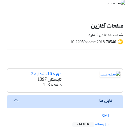
صفحات آغازین
شناسنامه علمی شماره
10.22059/jomc.2018.70546
دوره 16، شماره 2
تابستان 1397
صفحه
1-3
فایل ها
XML
اصل مقاله
214.83 K