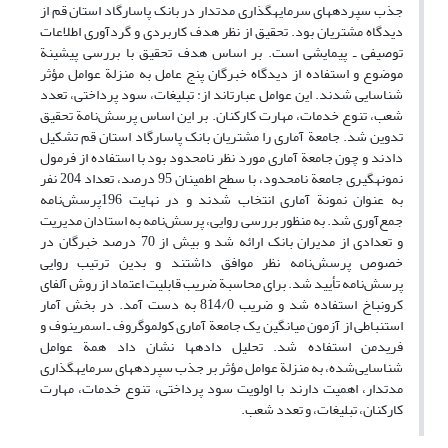
جذب سپرده
های سرمایه
گذاری مدت
دار در بانک پاسارگاد استان قم از
دیدگاه مشتریان بود. تحقیق از نظر هدف کاربردی و گردآوری اطلاعات
توصیفی ـ پیمایشی است. بر اساس هدف تحقیق با بررسی پیشینة
موضوع و استفاده از دیدگاه خبرگان پنج عامل به منزلة عوامل مؤثر
شناسایی شدند. این عوامل عبارت
اند از: تبلیغات، سود پرداختی، تعدد
شعب، تنوع خدمات، مهارت کارکنان. بر این اساس پرسش‌نامة تحقیق
تدوین شد. جامعة آماری را مشتریان بانک پاسارگاد استان قم تشکیل
دادند و چون جامعة آماری مورد نظر نامحدود بود با استفاده از فرمول
نمونه
گیری جامعة نامحدود، با سطح اطمینان 95 درصد، تعداد 204 نفر
به عنوان نمونة آماری انتخاب شدند و در نهایت 196پرسش‌نامه
جمع‌
آوری شد. به منظور بررسی روایی، پرسش‌نامه به استادان مدیریت
و تعدادی از مدیران بانک ارائه شد و بیش از 70 درصد خبرگان در
خصوص پرسش‌نامه نظر موافق داشتند و بدین ترتیب روایی
پرسش‌نامه تأیید شد. برای محاسبة ضریب قابلیت اعتماد از روش آلفای
کرونباخ استفاده شد و ضریب 814/0 به دست
آمد. در بخش آمار
استنباطی از آزمون میانگین یک جامعة آماری کولموگروف ـ
اسمرینوف و
فریدمن استفاده شد. تحلیل داده
ها نشان داد همة عوامل
شناسایی‌شده، به منزلة عوامل مؤثر بر جذب سپرده
های سرمایه
گذاری
مدت
دار، اهمیت دارند با اولویت سود پرداختی، تنوع خدمات، مهارت
کارکنان، تبلیغات، و تعدد شعب.