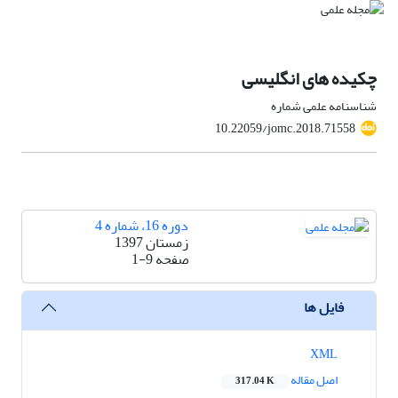
چکیده های انگلیسی
شناسنامه علمی شماره
10.22059/jomc.2018.71558
دوره 16، شماره 4
زمستان 1397
صفحه
1-9
فایل ها
XML
اصل مقاله
317.04 K