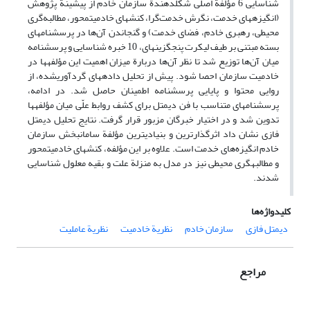
شناسایی 6 مؤلفة اصلی شکل‏دهندة سازمان خادم از پیشینة پژوهش
(انگیزه‏های خدمت، نگرش خدمت‌گرا، کنش‏های خادمیت‏محور، مطالبه‌گری
محیطی، رهبری خادم، فضای خدمت) و گنجاندن آن‌ها در پرسشنامه‏ای
بسته مبتنی بر طیف لیکرت پنج‏گزینه‏ای، 10 خبره شناسایی و پرسشنامه
میان آن‌ها توزیع شد تا نظر آن‌ها دربارة میزان اهمیت این مؤلفه‏ها در
خادمیت سازمان احصا شود. پیش از تحلیل داده‏های گردآوری‏شده، از
روایی محتوا و پایایی پرسشنامه اطمینان حاصل شد. در ادامه،
پرسشنامه‏ای متناسب با فن دیمتل برای کشف روابط علّی میان مؤلفه‏ها
تدوین شد و در اختیار خبرگان مزبور قرار گرفت. نتایج تحلیل دیمتل
فازی نشان داد اثرگذارترین و بنیادی‏ترین مؤلفة سامان‏بخش سازمان
خادم انگیزه‌های خدمت است. علاوه بر این مؤلفه، کنش‏های خادمیت‏محور
و مطالبه‏گری محیطی نیز در مدل به منزلة علت و بقیه معلول شناسایی
شدند.
کلیدواژه‌ها
دیمتل فازی
سازمان خادم
نظریة خادمیت
نظریة عاملیت
مراجع