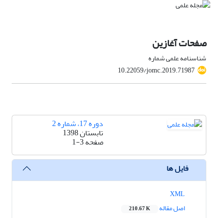
صفحات آغازین
شناسنامه علمی شماره
10.22059/jomc.2019.71987
دوره 17، شماره 2
تابستان 1398
صفحه
1-3
فایل ها
XML
اصل مقاله
210.67 K