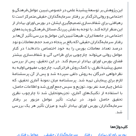
این پژوهش بر توسعة پیشینة علمی در خصوص تبیین عوامل فرهنگی و
اجتماعی و روانی اثرگذار بر رفتار سرمایه‌گذاران حقیقی متمرکز است تا
رهیافتی برای شفاف‌سازی تصمیم‌گیری ایشان در بورس اوراق بهادار از
این منظر ارائه کند. با توجه به نقش پررنگ مسائل فرهنگی و پدیده‌های
اجتماعی در جامعة ایران، طبیعتاً تبیین این عوامل و بررسی تأثیر آن‌ها بر
رفتار سرمایه‌گذاران حقیقی (که بالغ بر پنجاه درصد حجم معاملات و نود
درصد تعداد معاملات بورس را به خود اختصاص داده‌اند) در کنار
عوامل روانی می‌تواند چارچوبی برای طراحی آتی و شفاف‌سازی بیشتر
فضای بورس اوراق بهادار ترسیم کند. در این تحقیق، پس از بررسی
عمیق پیشینة نظری، با کمک روش فراترکیب، چارچوب مفهومی اولیه به
نظرخواهی خبرگان به روش دلفی سپرده شد و پس از آن پرسشنامة
لازم برای پیمایش تهیه شد. پرسشنامه میان نمونة آماری تحقیق، که
شامل چهارصد نفر بود، توزیع و سپس جمع‌آوری شد و اطلاعات حاصل،
با استفاده از تکنیک‌های آماری، تجزیه‌وتحلیل شد تا چارچوب نظری
تحقیق حاصل شود. در نهایت، تأثیر عوامل مزبور بر رفتار
سرمایه‌گذاران بورس اوراق بهادار تأیید و میزان تأثیر هر یک بررسی
شد.
کلیدواژه‌ها
بورس اوراق بهادار
رفتار
سرمایه‌گذاران حقیقی
عوامل رفتاری