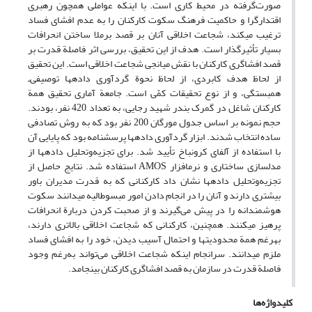
صورت‌گرفته در محیط کاری است. با اینکه عواملی همچون رهبری
اقتدارگرا و حاکمیت فرهنگ سکوت کارکنان را به عدم افشای فساد
ترغیب می‏کند، شجاعت اخلاقی آنان بر قصد برملا ساختن انحرافات
بسیار تأثیرگذار است. هدف از این تحقیق، بررسی اثر فاصلة قدرت بر
قصد افشاگری کارکنان با نقش میانجی شجاعت اخلاقی است. این تحقیق
از لحاظ هدف کابردی، از لحاظ نحوة گردآوری داده‏ها توصیفی‌ـ
همبستگی، و از نوع تحقیقات کمّی است. جامعة آماری تحقیق همة
کارکنان شاغل در گمرک بندر شهید رجایی، به تعداد 420 نفر، بودند.
حجم نمونه بر اساس جدول مورگان 200 نفر بود که به روش تصادفی
ساده انتخاب شدند. ابزار گردآوری داده‏ها پرسشنامه بود که پایایی آن
با استفاده از آلفای کرونباخ تأیید شد. برای تجزیه‌وتحلیل داده‏ها از
مدل‏سازی ساختاری و نرم‏افزار AMOS استفاده شد. نتایج حاصل از
تجزیه‌وتحلیل داده‏ها نشان داد کارکنانی که به قدرت مدیران باور
بیشتری دارند و آنان را در انجام دادن امور مبسوط‏الیه می‏دانند سکوت
هوشمندانه را در پیش می‌گیرند و از صحبت کردن دربارة انحرافات
پرهیز می‏کنند. همچنین، کارکنانی که شجاعت اخلاقی بالاتری دارند،
به‏رغم همة محدودیت‏ها و احتمال آسیب دیدن، خود را به افشای فساد
ملزم می‏دانند. سرانجام اینکه شجاعت اخلاقی می‌تواند به‌رغم وجود
فاصلة قدرت در سازمان به قصد افشاگری کارکنان بینجامد.
کلیدواژه‌ها