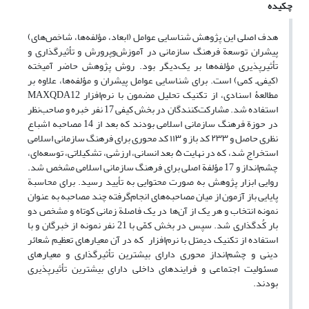
چکیده
هدف اصلی این پژوهش شناسایی عوامل (ابعاد، مؤلفه‌ها، شاخص‌های)
پیشران توسعة فرهنگ سازمانی در آموزش‌وپرورش و تأثیرگذاری و
تأثیرپذیری مؤلفه‌ها بر یک‌دیگر بود. روش پژوهش حاضر آمیخته
(کیفی‌ـ کمی) است. برای شناسایی عوامل پیشران و مؤلفه‌ها، علاوه بر
مطالعۀ اسنادی، از تکنیک تحلیل مضمون با نرم‌افزار MAXQDA12
استفاده شد. مشارکت‌کنندگان در بخش کیفی 17 نفر خبره و صاحب‌نظر
در حوزة فرهنگ سازمانی اسلامی بودند که بعد از 14 مصاحبه اشباع
نظری حاصل و ۲۳۳ کد باز و ۱۱۳ کد محوری برای فرهنگ سازمانی اسلامی
استخراج شد، که در نهایت ۵ بعد انسانی، ارزشی، تشکیلاتی، توسعه‌ای،
چشم‌انداز و 17 مؤلفة اصلی برای فرهنگ سازمانی اسلامی مشخص شد.
روایی ابزار پژوهش به صورت محتوایی به تأیید رسید. برای محاسبة
پایایی باز آزمون از میان مصاحبه‌های انجام‌گرفته چند مصاحبه به ‌عنوان
نمونه انتخاب و هر یک از آن‌ها در یک فاصلة زمانی کوتاه و مشخص دو
بار کُدگذاری شد. سپس در بخش کمّی با 21 نفر نمونه از خبرگان و با
استفاده از تکنیک دیمتل با نرم‌افزار که در آن معیارهای تعظیم شعائر
دینی و چشم‌انداز محوری دارای بیشترین تأثیرگذاری و معیارهای
مسئولیت اجتماعی و فرایندهای داخلی دارای بیشترین تأثیرپذیری
بودند.