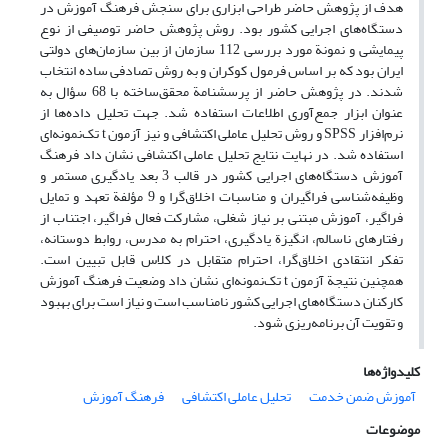
هدف از پژوهش حاضر طراحی ابزاری برای سنجش فرهنگ آموزش در
دستگاه‌های اجرایی کشور بود. روش پژوهش حاضر توصیفی از نوع
پیمایشی و نمونة مورد بررسی 112 سازمان از بین سازمان‌های دولتی
ایران بود که بر اساس فرمول کوکران و به روش تصادفی ساده انتخاب
شدند. در پژوهش حاضر از پرسشنامة محقق‌ساخته با 68 سؤال به
عنوان ابزار جمع‌آوری اطلاعات استفاده شد. جهت تحلیل داده‌ها از
نرم‌افزار SPSS و روش تحلیل عاملی اکتشافی و نیز آزمون t تک‌نمونه‌ای
استفاده شد. در نهایت نتایج تحلیل عاملی اکتشافی نشان داد فرهنگ
آموزش دستگاه‌های اجرایی کشور در قالب 3 بعد یادگیری مستمر و
وظیفه‌شناسی فراگیران و مناسبات اخلاق‌گرا و 9 مؤلفة تعهد و تمایل
فراگیر، آموزش مبتنی بر نیاز شغلی، مشارکت فعال فراگیر، اجتناب از
رفتارهای ناسالم، انگیزة یادگیری، احترام به مدرس، روابط دوستانه،
تفکر انتقادی اخلاق‌‌گرا، احترام متقابل در کلاس قابل تبیین است.
همچنین نتیجة آزمون t تک‌نمونه‌ای نشان داد وضعیت فرهنگ آموزش
کارکنان دستگاه‌های اجرایی کشور نامناسب است و نیاز است برای بهبود
و تقویت آن برنامه‌ریزی شود.
کلیدواژه‌ها
آموزش ضمن خدمت
تحلیل عاملی اکتشافی
فرهنگ آموزش
موضوعات