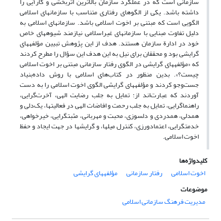
سازمانی است که در عملکرد سازمان بالاترین اثربخشی و کارآیی را
داشته باشد. یکی از الگوهای رفتاری متناسب با سازمان‏های اسلامی
الگویی است که مبتنی بر اخوت اسلامی باشد. سازمان‏های اسلامی به
دلیل تفاوت مبنایی با سازمان‏های غیراسلامی نیازمند شیوه‏های خاص
خود در ادارة سازمان هستند. هدف از این پژوهش تبیین مؤلفه‏های
گرایشی بود و محققان برای نیل به این هدف این سؤال را مطرح کردند
که «مؤلفه‏های گرایشی در الگوی رفتار سازمانی مبتنی بر اخوت اسلامی
چیست؟». بدین منظور در کتاب‌های اسلامی با روش داده‌بنیاد
جست‌وجو کردند و مؤلفه‏های گرایشی الگوی اخوت اسلامی را به دست
آوردند که عبارت‌اند از: تمایل به جلب رضایت الهی، آخرت‌گرایی،
راهنماگرایی، تمایل به جلب رحمت و افاضات الهی در فعالیت‏ها، یک‌دلی و
همدلی، همدردی و دلسوزی، محبت و مهربانی، مثبت‏گرایی، خیرخواهی،
خدمت‏گرایی، اعتمادورزی، کنترل میل‏ها، و گرایش‏ها در جهت ایجاد و حفظ
اخوت اسلامی.
کلیدواژه‌ها
اخوت اسلامی
رفتار سازمانی
مؤلفه‏های گرایشی
موضوعات
مدیریت فرهنگ سازمانی اسلامی