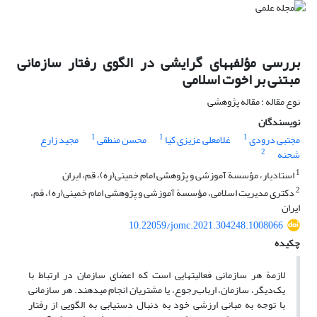
بررسی مؤلفه‏های گرایشی در الگوی رفتار سازمانی
مبتنی بر اخوت اسلامی
نوع مقاله : مقاله پژوهشی
نویسندگان
1
1
1
مجتبی درودی
غلامعلی عزیزی کیا
محسن منطقی
مجید زارع
2
شحنه
1
استادیار، مؤسسة آموزشی و پژوهشی امام خمینی(ره)، قم، ایران
2
دکتری مدیریت اسلامی، مؤسسة آموزشی و پژوهشی امام خمینی(ره)، قم،
ایران
10.22059/jomc.2021.304248.1008066
چکیده
لازمة هر سازمانی فعالیت‏هایی است که اعضای سازمان در ارتباط با
یک‌دیگر، سازمان، ارباب‌رجوع، یا مشتریان انجام می‏دهند. هر سازمانی
با توجه به مبانی ارزشی خود به دنبال دستیابی به الگویی از رفتار