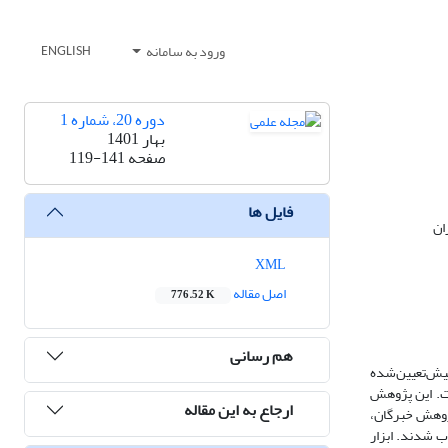
ورود به سامانه
ENGLISH
دوره 20، شماره 1
بهار 1401
صفحه
119-141
فایل ها
ان
XML
اصل مقاله
776.52 K
هم رسانی
پیش‌تعیین‌شده
فت. این پژوهش
ارجاع به این مقاله
پژوهش خبرگان،
 آنان به عنوان اعضای نمونه انتخاب شدند. ابزار