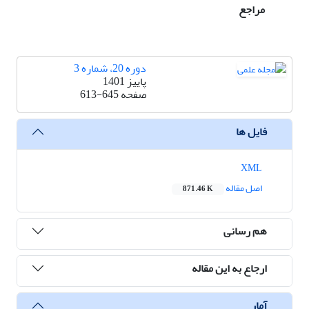
مراجع
دوره 20، شماره 3
پاییز 1401
صفحه
613-645
فایل ها
XML
اصل مقاله
871.46 K
هم رسانی
ارجاع به این مقاله
آمار