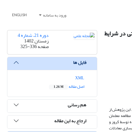
ورود به سامانه
ENGLISH
تی در شرایط
دوره 21، شماره 4
زمستان 1402
صفحه
325-336
فایل ها
XML
اصل مقاله
1.26 M
هم رسانی
 این پژوهش از
مطالعه معلمان
ارجاع به این مقاله
ها پرسشنامة طراحی‌شده توسط کروز و
از طریق نرم‌افزار Lisrel 8.8 - SPSS 26 و با استفاده از مدل‌سازی معادلات