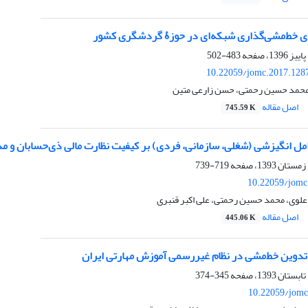
زۀ گردشگری کشور
483-502
10.22059/jomc.2017.128
محمد حسین رحمتی، حسن زارعی متین
اصل مقاله
745.59 K
ل انگیزشی (شغلی، سازمانی، فردی) بر کیفیت نظارت مالی ذی‌حسابان و مدیران مالی 
719-739
10.22059/jomc
لوی، محمد حسین رحمتی، علی اکبر قنبری
اصل مقاله
445.06 K
وین خط‌مشی در نظام غیررسمی آموزش مهارتی ایران
345-374
10.22059/jomc