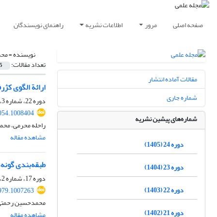
صفحه اصلی
مرور
اطلاعات نشریه
راهنمای نویسندگان
نویسنده =
محم
تعداد مقالات:
5
مقالات آماده انتشار
ارائة الگوی کژرف
شماره جاری
دوره 22، شماره 3، پاییز 1403، صفحه
054.1008404
شماره‌های پیشین نشریه
راحله محرمی، محم
مشاهده مقاله
دوره 24 (1405)
طبقه‌بندی گونه‌
دوره 23 (1404)
دوره 17، شماره 2، تابستان 1398، صفحه
دوره 22 (1403)
979.1007263
محمدحسین رحمتی،
دوره 21 (1402)
مشاهده مقاله