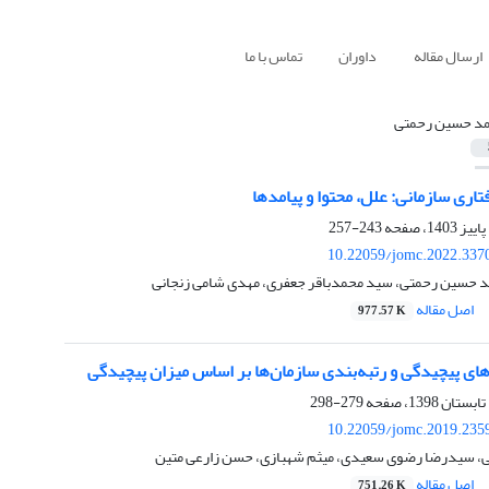
ارسال مقاله
داوران
تماس با ما
د حسین رحمتی
تاری سازمانی: علل، محتوا و پیامدها
243-257
10.22059/jomc.2022.337
د حسین رحمتی، سید محمدباقر جعفری، مهدی شامی زنجانی
اصل مقاله
977.57 K
های پیچیدگی و رتبه‌بندی سازمان‌ها بر اساس میزان پیچیدگی
279-298
10.22059/jomc.2019.235
 سیدرضا رضوی سعیدی، میثم شهبازی، حسن زارعی متین
اصل مقاله
751.26 K