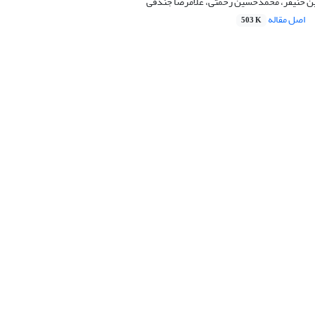
ین خنیفر، محمدحسین رحمتی، غلامرضا جندقی
اصل مقاله
503 K