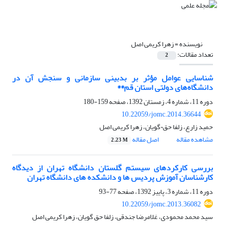
نویسنده =
زهرا کریمی اصل
تعداد مقالات:
2
شناسایی عوامل مؤثر بر بدبینی سازمانی و سنجش آن در
دانشگاه‌های دولتی استان قم**
دوره 11، شماره 4، زمستان 1392، صفحه
159-180
10.22059/jomc.2014.36644
حمید زارع، زلفا حق¬گویان، زهرا کریمی اصل
مشاهده مقاله
اصل مقاله
2.23 M
بررسی کارکردهای سیستم گلستان دانشگاه تهران از دیدگاه
کارشناسان آموزش پردیس ها و دانشکده های دانشگاه تهران
دوره 11، شماره 3، پاییز 1392، صفحه
77-93
10.22059/jomc.2013.36082
سید محمد محمودی، غلامرضا جندقی، زلفا حق گویان، زهرا کریمی اصل