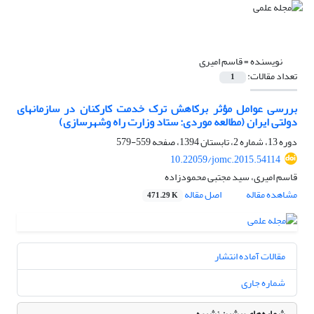
نویسنده =
قاسم امیری
تعداد مقالات:
1
بررسی عوامل مؤثر برکاهش ترک خدمت کارکنان در سازمانهای
دولتی ایران (مطالعه موردی: ستاد وزارت راه وشهرسازی)
دوره 13، شماره 2، تابستان 1394، صفحه
559-579
10.22059/jomc.2015.54114
قاسم امیری، سید مجتبی محمودزاده
مشاهده مقاله
اصل مقاله
471.29 K
مقالات آماده انتشار
شماره جاری
شماره‌های پیشین نشریه