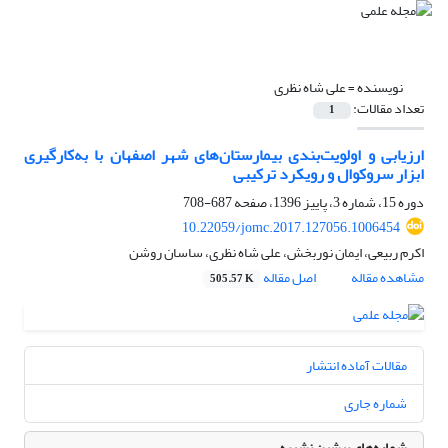
نویسنده =
علی شاه نظری
تعداد مقالات:
1
ارزیابی و اولویت‌بندی بیمارستان‌های شهر اصفهان با به‌کارگیری
ابزار سروکوال و رویکرد ترکیبی
دوره 15، شماره 3، پاییز 1396، صفحه
687-708
10.22059/jomc.2017.127056.1006454
اکرم ربیعی، ایمان نوربخش، علی شاه نظری، ساسان روشن
مشاهده مقاله
اصل مقاله
505.57 K
مقالات آماده انتشار
شماره جاری
شماره‌های پیشین نشریه