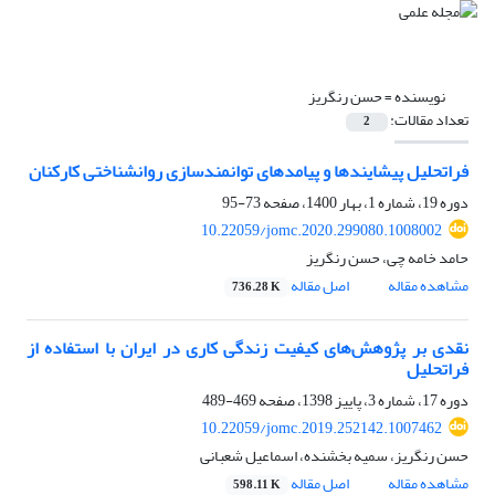
نویسنده =
حسن رنگریز
تعداد مقالات:
2
فراتحلیل پیشایندها و پیامدهای توانمندسازی روان‏شناختی کارکنان
دوره 19، شماره 1، بهار 1400، صفحه
73-95
10.22059/jomc.2020.299080.1008002
حامد خامه چی، حسن رنگریز
مشاهده مقاله
اصل مقاله
736.28 K
نقدی بر پژوهش‌های کیفیت زندگی کاری در ایران با استفاده از
فراتحلیل
دوره 17، شماره 3، پاییز 1398، صفحه
469-489
10.22059/jomc.2019.252142.1007462
حسن رنگریز، سمیه بخشنده، اسماعیل شعبانی
مشاهده مقاله
اصل مقاله
598.11 K