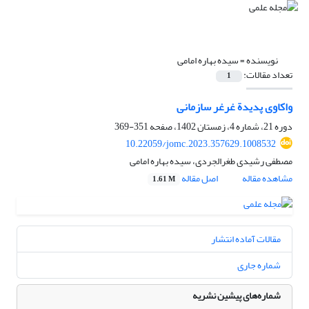
نویسنده =
سیده بهاره امامی
تعداد مقالات:
1
واکاوی پدیدة غرغر سازمانی
دوره 21، شماره 4، زمستان 1402، صفحه
351-369
10.22059/jomc.2023.357629.1008532
مصطفی رشیدی طغرالجردی، سیده بهاره امامی
مشاهده مقاله
اصل مقاله
1.61 M
مقالات آماده انتشار
شماره جاری
شماره‌های پیشین نشریه