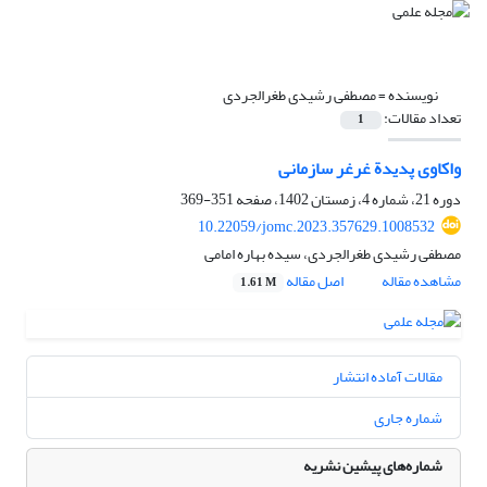
نویسنده =
مصطفی رشیدی طغرالجردی
تعداد مقالات:
1
واکاوی پدیدة غرغر سازمانی
دوره 21، شماره 4، زمستان 1402، صفحه
351-369
10.22059/jomc.2023.357629.1008532
مصطفی رشیدی طغرالجردی، سیده بهاره امامی
مشاهده مقاله
اصل مقاله
1.61 M
مقالات آماده انتشار
شماره جاری
شماره‌های پیشین نشریه