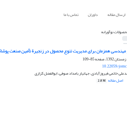
ارسال مقاله
داوران
تماس با ما
حصولات نوآورانه
ر مهندسی همزمان برای مدیریت تنوع محصول در زنجیرة تأمین صنعت پوشا
85-109
10.22059/jomc
علی خاتمی فیروزآبادی، جهانیار بامداد صوفی، ابوالفضل کزازی
اصل مقاله
2.8 M