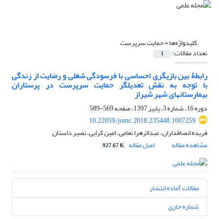
کلیدواژه‌ها =
حمایت سرپرست
تعداد مقالات:
1
رابطۀ بین بازیگری احساسی با فرسودگی شغلی و رضایت از زندگی
با توجه به نقش تعدیلگر حمایت سرپرست در پرستاران
بیمارستان‏های شهر شیراز
دوره 16، شماره 3، پاییز 1397، صفحه
569-589
10.22059/jomc.2018.235448.1007259
فریده انصافداران، عبدالزهرا نعامی، امین کرایی، نصیر داستان
مشاهده مقاله
اصل مقاله
927.67 K
مقالات آماده انتشار
شماره جاری