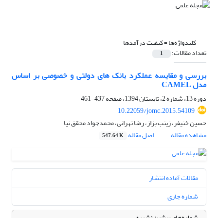
کلیدواژه‌ها =
کیفیت درآمدها
تعداد مقالات:
1
بررسی و مقایسه عملکرد بانک های دولتی و خصوصی بر اساس
مدل CAMEL
دوره 13، شماره 2، تابستان 1394، صفحه
437-461
10.22059/jomc.2015.54109
حسین خنیفر، زینب بزاز، رضا تهرانی، محمدجواد محقق نیا
مشاهده مقاله
اصل مقاله
547.64 K
مقالات آماده انتشار
شماره جاری
شماره‌های پیشین نشریه