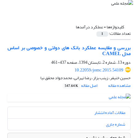
کلیدواژه‌ها =
عملکرد درآمدها
تعداد مقالات:
1
بررسی و مقایسه عملکرد بانک های دولتی و خصوصی بر اساس
مدل CAMEL
دوره 13، شماره 2، تابستان 1394، صفحه
437-461
10.22059/jomc.2015.54109
حسین خنیفر، زینب بزاز، رضا تهرانی، محمدجواد محقق نیا
مشاهده مقاله
اصل مقاله
547.64 K
مقالات آماده انتشار
شماره جاری
شماره‌های پیشین نشریه