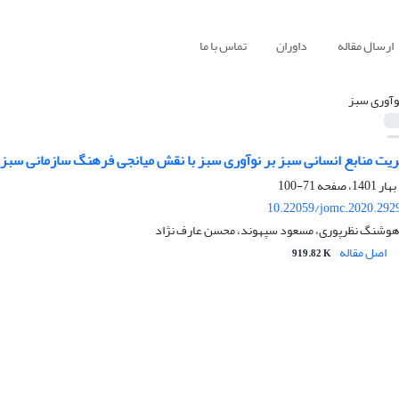
ارسال مقاله
داوران
تماس با ما
وآوری سبز
یریت منابع انسانی سبز بر نوآوری سبز با نقش میانجی فرهنگ سازمانی سبز
71-100
10.22059/jomc.2020.292
 هوشنگ نظرپوری، مسعود سپهوند، محسن عارف نژاد
اصل مقاله
919.82 K