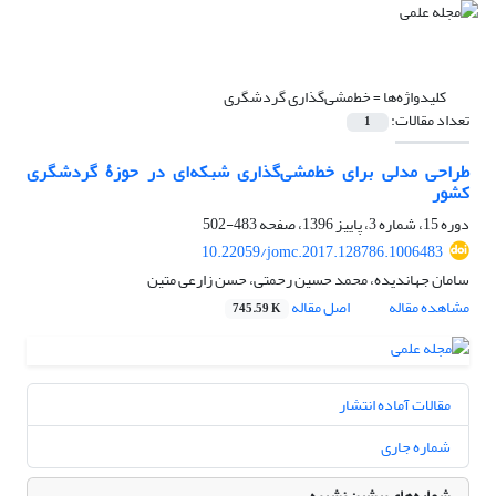
کلیدواژه‌ها =
خط‌مشی‌گذاری گردشگری
تعداد مقالات:
1
طراحی مدلی برای خط‌‎مشی‌گذاری شبکه‌ای در حوزۀ گردشگری
کشور
دوره 15، شماره 3، پاییز 1396، صفحه
483-502
10.22059/jomc.2017.128786.1006483
سامان جهاندیده، محمد حسین رحمتی، حسن زارعی متین
مشاهده مقاله
اصل مقاله
745.59 K
مقالات آماده انتشار
شماره جاری
شماره‌های پیشین نشریه