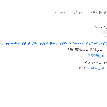
ارسال مقاله
داوران
تماس با ما
رک خدمت
ثر برکاهش ترک خدمت کارکنان در سازمانهای دولتی ایران (مطالعه موردی:
559-579
10.22059/jomc
مجتبی محمودزاده
اصل مقاله
471.29 K