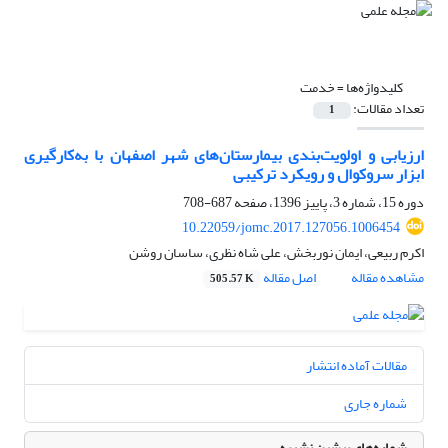
کلیدواژه‌ها =
خدمت
تعداد مقالات:
1
ارزیابی و اولویت‌بندی بیمارستان‌های شهر اصفهان با به‌کارگیری
ابزار سروکوال و رویکرد ترکیبی
دوره 15، شماره 3، پاییز 1396، صفحه
687-708
10.22059/jomc.2017.127056.1006454
اکرم ربیعی، ایمان نوربخش، علی شاه نظری، ساسان روشن
مشاهده مقاله
اصل مقاله
505.57 K
مقالات آماده انتشار
شماره جاری
شماره‌های پیشین نشریه