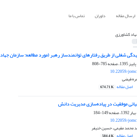
ارسال مقاله
داوران
تماس با ما
هاد کشاورزی
دگی شغلی از طریق رفتارهای توانمندساز رهبر (مورد مطالعه: سازمان جهاد
785-808
10.22059/jomc
ره فیضی
اصل مقاله
674.71 K
اتی موفقیت در پیاده‌سازی مدیریت دانش
149-184
10.22059/jomc
 محمد مقیمی، حسین خنیفر
اصل مقاله
584.4 K