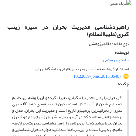
راهبردشناسی مدیریت بحران در سیره زینب
کبری(علیهاالسلام)
نوع مقاله : مقاله پژوهشی
نویسنده
حامد پوررستمی
استادیار گروه شیعه شناسی، پردیس فارابی، دانشگاه تهران
10.22059/jomc.2013.35487
چکیده
اگر بحران را زمان «خطر» یا «نگرانی» تعریف کرده و آن را وضعیتی بدانیم
که خارج شدن از آن مشکل است، بدون تردید فضای دهه 60 هجری
قمری از بحرانی­ترین برهه­های تاریخ است و مدیریت این بحران، مدل و
برنامه جامعی می­طلبید که در آن بهترین بینش­ها و روش­های اداره و کنترل
بحران لحاظ می­شد که ما این برنامه را راهبردشناسی مدیریت بحران می­
نامیم. بدیهی است در این برنامه ابتدا باید موارد بحران شناسایی و
سپس، با ترسیم اهداف مورد نظر، شیوه­ها و رویکردهای مقتضی اتخاذ