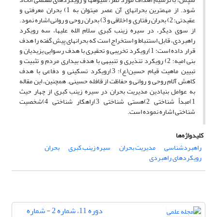
شود. از مهمترین بحران­های آن عصر می­توان به 1) بحران معرفتی و
عقیدتی؛ 2) بحران رفتاری و اخلاقی و 3) بحران روحی و روانی اشاره نمود.
از سوی دیگر، در سیره زینب کبری سلام الله علیها، سه رویکرد
راهبردی، قابل استنباط و استخراج است که بحران­های پیش گفته را هدف
قرار داده است: 1)رویکرد تخریبی و تحقیری با هدف رسوایی یزیدیان و
بنی امیه؛ 2) رویکرد تنذیری و تنبیهی با هدف بیداری مردم و تثبیت و
تبیین ماهیت قیام حسین(ع)؛ 3)رویکرد تسکینی و دفاعی با هدف
کاهش آلام روحی و روانی و حفاظت از قافله حسینی. همچنین، این مقاله
به عوامل بنیادین مدیریت بحران در سیره زینب کبری از چهار حیث
1)مبدأ شناختی 2)هستی شناختی 3)راهکار شناختی 4)شخصیت
شناختی اشاره نموده است.
کلیدواژه‌ها
راهبردشناسی
مدیریت بحران
سیره زینب کبری
بحران
رویکردهای راهبردی
دوره 11، شماره 2 - شماره