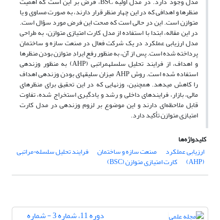
مدل وجود دارد. در مدل اولیة BSC، فرض بر این است که اهمیت
منظرها و اهدافی که در این چهار منظر قرار دارند، به صورت مساوی و یا
متوازن است. این در حالی است که صحت این فرض مورد سؤال است.
در این مقاله، ابتدا با استفاده از مدل کارت امتیازی متوازن، به طراحی
مدل ارزیابی عملکرد در یک شرکت فعال در صنعت سازه و ساختمان
پرداخته شده است. پس از آن، به منظور رفع ایرادِ متوازن بودن منظرها
و اهداف، از فرایند تحلیل سلسله­مراتبی (AHP) به منظور وزن­دهی
استفاده شده است. روش AHP میزان سلیقه­ای بودن وزن­دهی اهداف
را کاهش می­دهد. همچنین، وزن­هایی که در این تحقیق برای منظرهای
مالی، بازار، فرایندهای داخلی و رشد و یادگیری استخراج شده، تفاوت
قابل ملاحظه‌ای دارند و این موضوع بر لزوم وزن­دهی در مدل کارت
امتیازی متوازن تأکید دارد.
کلیدواژه‌ها
ارزیابی عملکرد
صنعت سازه و ساختمان
فرایند تحلیل سلسله¬مراتبی
(AHP)
کارت امتیازی متوازن (BSC)
دوره 11، شماره 3 - شماره