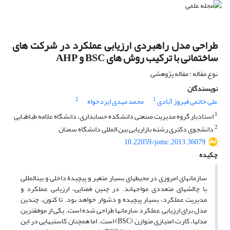
طراحی مدل راهبردی ارزیابی عملکرد در شرکت های
ساختمانی با ترکیب روش های BSC و AHP
نوع مقاله : مقاله پژوهشی
نویسندگان
2
1
علی خاتمی فیروز آبادی
محمد مهدی ایزدخواه
1
استادیار گروه مدیریت صنعتی دانشکده حسابداری، دانشگاه علامه طباطبایی
2
دانشجوی دکتری رشته بازاریابی بین المللی دانشگاه سمنان
10.22059/jomc.2013.36079
چکیده
سازمان­های امروزی در محیط­های بسیار متغیر و پیچیدة داخلی و بین­المللی
با چالش­های متعددی مواجه­اند. در چنین فضایی، ارزیابی عملکرد و
مدیریت عملکرد، بسیار پیچیده و دشوار خواهد بود. تا کنون، چندین
مدل برای ارزیابی عملکرد سازمان­ها طراحی شده است. یکی از موفق­ترین
مدل­ها، کارت امتیازی متوازن (BSC) است. اما همچنان کاستی­هایی در این