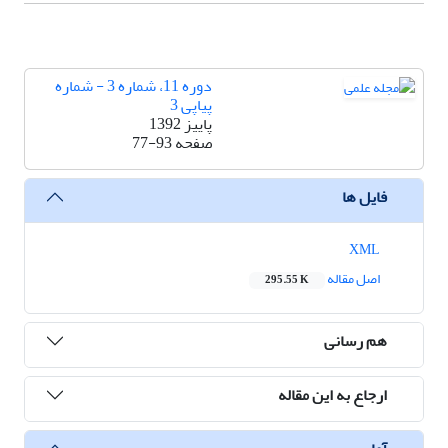
دوره 11، شماره 3 - شماره
پیاپی 3
پاییز 1392
صفحه
77-93
فایل ها
XML
اصل مقاله
295.55 K
هم رسانی
ارجاع به این مقاله