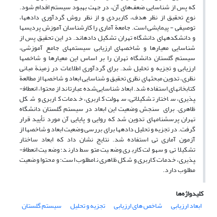
که پس از شناسایی ضعف‌های آن، در جهت بهبود سیستم اقدام شود.
نوع تحقیق از نظر هدف، کاربردی و از نظر روش گردآوری داده­ها،
توصیفی - پیمایشی است. جامعة آماری را کارشناسان آموزش پردیس­ها
و دانشکده­های دانشگاه تهران تشکیل داده­اند. در این تحقیق پس از
شناسایی معیارها و شاخص­های ارزیابی سیستم­های جامع آموزشی،
سیستم گلستان دانشگاه تهران را بر اساس این معیارها و شاخص­ها
ارزیابی و تجزیه و تحلیل شد. برای گردآوری اطلاعات در زمینة مبانی
نظری، تدوین مبحث­های نظری تحقیق و شناسایی ابعاد و شاخص­ها از مطالعة
کتابخانه­ای استفاده شد. ابعاد شناسایی‌شده عبارت­اند از محتوا، انعطاف­
پذیری، ساختار تشکیلاتی، سهولت کاربری، خدمات کاربری و شکل
ظاهری. برای سنجش وضعیت این ابعاد در سیستم گلستان دانشگاه
تهران پرسشنامه­ای تدوین شد که روایی و پایایی آن مورد تأیید قرار
گرفت. در تجزیه و تحلیل داده­ها برای بررسی وضعیت ابعاد و شاخص­ها از
آزمون آماری تی استفاده شد. نتایج نشان داد که ابعاد ساختار
تشکیلاتی و سهولت کاربری وضعیت متوسط دارند؛ وضعیت انعطاف­
پذیری، خدمات کاربری و شکل ظاهری نامطلوب است؛ و محتوا وضعیت
مطلوب دارد.
کلیدواژه‌ها
ابعاد ارزیابی
شاخص های ارزیابی
تجزیه و تحلیل
سیستم گلستان