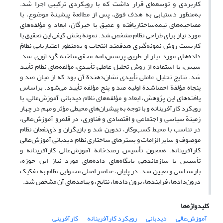
کاربردی و توسعه‌ای قرار داشت که با رویکردی ترکیبی اجرا شد.
به‌منظور دستیابی به هدف فوق، پس از مطالعة پیشینة موضوع، با
مصاحبه‌های نیمه‌ساختاریافته و عمیق با خبرگان، ابعاد و مؤلفه‌های
مورد نیاز برای طراحی نظام مشخص شد. نمونة بخش کیفی این تحقیق با
کاربست روش نمونه‌گیری هدفمند انتخاب و به‌منظور اعتباریابی نظامْ
داده‌های مورد نیاز از طریق پرسش‌نامة محقق‌ساخته گردآوری شد.
سپس، با استفاده از روش تحلیل عاملی تأییدی، مؤلفه‌های نظام تأیید
شد. نتایج تحلیل عاملی تأییدی نشان‌دهندة آن بود که از میان صد و
پنجاه مؤلفة احصاشدة اولیه صد و پنج مؤلفه تأیید می‌شود. براساس
یافته‌های این پژوهش، ابعاد و مؤلفه‌های نظام دیدبانی آموزش‌عالی، با
رویکرد کارآفرینانه و با توجه به پیشران‌های محیطی مؤثر و مهم در چهار
زمینة سیاسی و اجتماعی و اقتصادی و فناوری، در قلمرو آموزش‌عالی،
در تناسب با محیط کسب‌وکار، تدوین شد و بازیگران و ذی‌نفعان نظام
موصوف و سایر الزامات و بسترهای ساختاری نظام دیدبانی آموزش‌عالی
کارآفرینانه، همچون تأسیس رصدخانة آموزش‌عالی کارآفرینانه و
تأسیس یا سازماندهی پایگاه‌های داده‌های مورد نیاز این حوزه،
بازشناسی و تعیین شد. در پایان، عناصر اصلی محتوایی نظام به تفکیک
درون‌دادها، فرایندها، برون دادها، نتایج، و پیامدهای آن مشخص شد.
کلیدواژه‌ها
آموزش‌عالی
دیدبانی
رویکرد کارآفرینانه
کارآفرینی