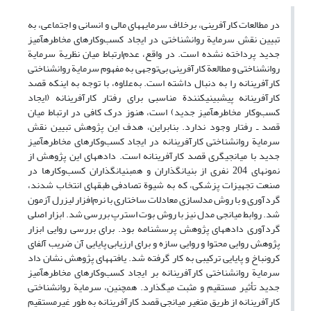
در مطالعات کارآفرینی، برخلاف سرمایه‏های مالی و انسانی و اجتماعی، به
تبیین نقش سرمایة روان‏شناختی در ایجاد کسب‌وکارهای مخاطره‏آمیز
جدید پرداخته نشده است. در واقع، عدم‌ارتباط میان نظریة سرمایة
روان‏شناختی و مطالعة کارآفرینی بی‌توجهی به مفهوم سرمایة روان‏شناختی
کارآفرینانه را به دنبال داشته است. به‌علاوه، با توجه به اینکه قصد
کارآفرینانه پیش‏بینی‏کنندة مناسبی برای رفتار کارآفرینانه (ایجاد
کسب‌وکار مخاطره‏آمیز جدید) است، هنوز درک کافی در ارتباط میان
قصد ـ رفتار وجود ندارد. بنابراین، هدف این پژوهش تبیین نقش
سرمایة روان‏شناختی کارآفرینانه در ایجاد کسب‌وکارهای مخاطره‏آمیز
جدید با میانجی‏گری قصد کارآفرینانه است. داده‏های این پژوهش از
نمونه‏ای 204 نفری از بنیان‏گذاران و هم‏بنیان‏گذاران کسب‌وکارها در
صنعت تجهیزات پزشکی، که به شیوة تصادفی طبقه‏ای انتخاب شدند،
گردآوری و با روش مدل‏سازی معادلات ساختاری با نرم‌افزار لیزرل آزمون
شد. روابط میانجی مدل نیز با روش بوت استرپ بررسی شد. ابزار اصلی
گردآوری داده‏های پژوهش پرسشنامه بود. برای بررسی روایی ابزار
پژوهش روایی محتوا و روایی سازه و برای ارزیابی پایایی آن ضریب آلفای
کرونباخ و پایایی ترکیبی به کار گرفته شد. یافته‏های پژوهش نشان داد
سرمایة روان‏شناختی کارآفرینانه بر ایجاد کسب‌وکارهای مخاطره‏آمیز
جدید تأثیر مستقیم و مثبت می‏گذارد. همچنین، سرمایة روان‏شناختی
کارآفرینانه از طریق متغیر میانجی قصد کارآفرینانه به طور غیرمستقیم