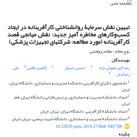
تبیین نقش سرمایۀ روان‏شناختی کارآفرینانه در ایجاد
کسب‌وکارهای مخاطره ‏آمیز جدید: نقش میانجی قصد
کارآفرینانه (مورد مطالعه: شرکت‏های تجهیزات پزشکی)
نوع مقاله : مقاله پژوهشی
نویسندگان
3
2
1
رضا کهن هوش نژاد
حسین خنیفر
کامبیز طالبی
علی
4
رضائیان
1
دانشجوی دکترای کارآفرینی دانشکدة مدیریت و حسابداری، دانشگاه تهران،
ایران
2
استاد دانشکدة مدیریت و حسابداری، پردیس فارابی دانشگاه تهران، قم،
ایران
3
استاد دانشکدة کارآفرینی، دانشگاه تهران، تهران، ایران
4
استاد دانشکدة مدیریت و حسابداری، دانشگاه شهید بهشتی، تهران، ایران
10.22059/jomc.2019.273668.1007700
چکیده