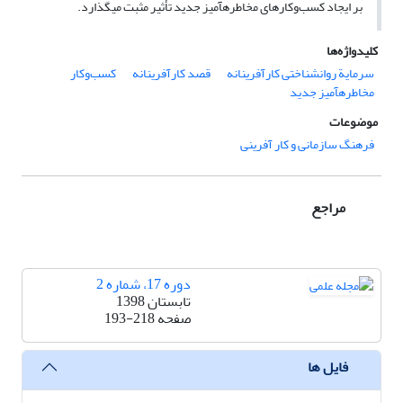
بر ایجاد کسب‌وکارهای مخاطره‏آمیز جدید تأثیر مثبت می‏گذارد.
کلیدواژه‌ها
سرمایة روان‏شناختی کارآفرینانه
قصد کارآفرینانه
کسب‌وکار
مخاطره‏آمیز جدید
موضوعات
فرهنگ سازمانی و کار آفرینی
مراجع
دوره 17، شماره 2
تابستان 1398
صفحه
193-218
فایل ها