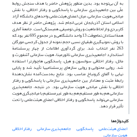
به آن بی‌توجه بود. بدین منظور پژوهش حاضر با هدف سنجش روابط
علّی بین جامعه‏پذیری سازمانی با پاسخگویی و رفتار اخلاقی، با نقش
میانجی هویت سازمانی، میان اعضای هیئت‌علمی واحدهای دانشگاه آزاد
اسلامی استان آذربایجان غربی انجام شد. پژوهش حاضر از نظر هدف
کاربردی و از لحاظ ماهیت و روش توصیفی‌ـ همبستگی است. جامعة آماری
همة استادان تمام‌وقت 13 واحد دانشگاهی و در مجموع 695 نفر بود که
با روش نمونه‏گیری طبقه‏ای نسبی حجم نمونه از جدول کرجسی مورگان
263 نفر انتخاب شد. برای گردآوری اطلاعات از چهار پرسشنامة‏
استاندارد (جامعه‏پذیری سازمانی تائورمینا، هویت سازمانی آشفورث و
مائل، رفتار اخلاقی سوانسون و هیل، پاسخگویی هاچوارتر) استفاده
شد. روایی محتوایی و روایی سازه‏ای پرسشنامه‏ها تأیید شد و پایایی
نهایی با آلفای کرونباخ مناسب بود. نتایج به‌دست‌آمده نشان‌دهندة
رابطة مثبت و معنادار بین جامعه‏پذیری سازمانی با پاسخگویی و رفتار
اخلاقی با نقش میانجی هویت سازمانی بود. در نتیجه، جامعه‌پذیری
سازمانی هم به طور مستقیم هم به طور غیرمستقیم با میانجیگری هویت
سازمانی می‌تواند پاسخگویی و رفتار اخلاقی اعضای هیئت‌علمی را تحت
تأثیر قرار دهد.
کلیدواژه‌ها
اعضای هیئت‌علمی
پاسخگویی
جامعه‌پذیری سازمانی
رفتار اخلاقی
هویت سازمانی