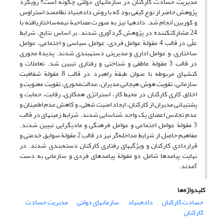
مدیریت حسادت کارکنان در سازمان‏های دولتی چگونه است؟ رویکرد
پژوهش حاضر از نوع کیفی بود که با روش داده‌بنیاد نظام‏مند استراوس
و کوربین انجام شد. داده‏ها نیز به صورت مصاحبة نیمه‌ساختاریافته با
24 مشارکت‏کننده در پژوهش گردآوری شدند. بر اساس نتایج، شرایط
علّی در قالب 4 مقولة عوامل فردی، عوامل سیاسی و اجتماعی، عوامل
ساختاری، و عوامل اداری و مدیریتی دسته‏بندی شدند. پدیدة محوری
در قالب 3 مقولة عاطفی و شناختی و رفتاری تبیین شد. تعاملات و
کنش‏های مربوطه با عنوان طبقة راهبرد در قالب 8 مقولة شفافیت
سازمانی، تقویت هوش هیجانی مدیران، عدالت‌محوری، تقویت معنویت و
اخلاق کاری کارکنان در محیط کار، استراتژی همکاری‌ـ رقابت، حمایت و
پشتیبانی مدیران از کارکنان، ایجاد امنیت شغلی، و کاهش عدم اطمینان و
عدم تجانس اعضای یک واحد شناسایی شدند. شرایط زمینه‏ای در قالب
3 مقولة عوامل اجتماعی و عوامل فرهنگی و مادی‏گرایی تبیین شدند.
مفاهیم حاصل از شرایط مداخله‌گر نیز در قالب 2 مقولة سوابق خدمتی و
قراردادی کارکنان و ویژگی‏های رفتاری کارکنان دسته‌بندی شدند. در
نهایت پیامدها شامل دو مقولة پیامدهای فردی و سازمانی به دست
آمدند.
کلیدواژه‌ها
حسادت کارکنان
داده‌بنیاد
سازمان‏های دولتی
مدیریت حسادت
کارکنان